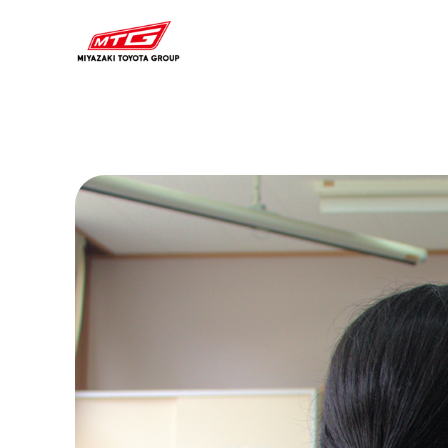
内
容
を
ス
キ
ッ
プ