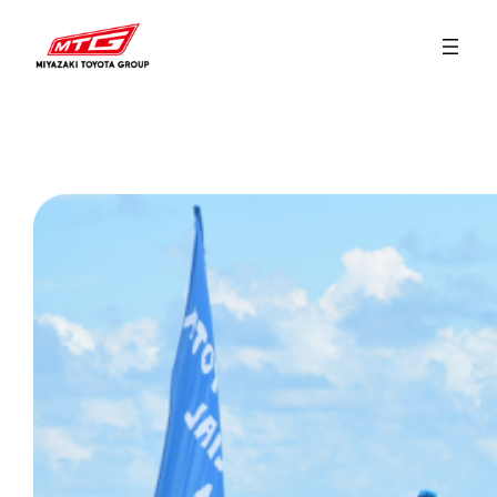
内
容
を
ス
キ
ッ
プ