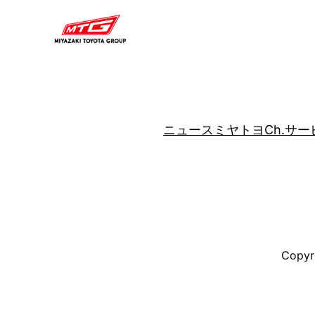
内
容
を
ス
キ
ッ
ニュース
ミヤトヨCh.
サー
プ
Copyri