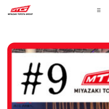
内
容
を
ス
キ
ッ
プ