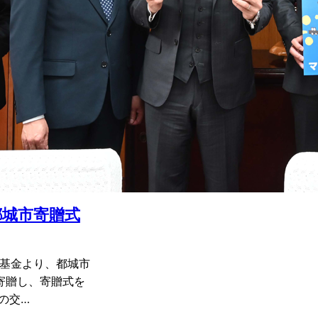
都城市寄贈式
た基金より、都城市
寄贈し、寄贈式を
の交…