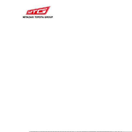
内
容
を
ス
キ
ッ
プ