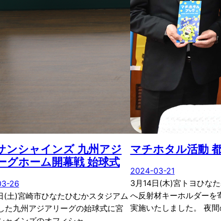
サンシャインズ 九州アジ
マチホタル活動 
ーグホーム開幕戦 始球式
2024-03-21
3月14日(木)宮トヨひな
03-26
へ反射材キーホルダーを
3日(土)宮崎市ひなたひむかスタジアム
実施いたしました。 夜間
した九州アジアリーグの始球式に宮
シャインズのオフィシャ…