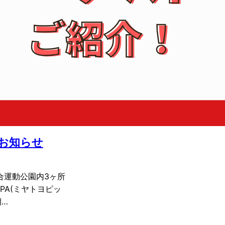
お知らせ
合運動公園内3ヶ所
PA(ミヤトヨピッ
期…