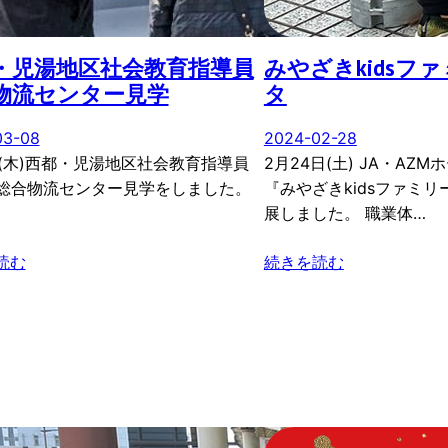
・児湯地区社会教育指導員
みやざきkidsフ
物流センター見学
タ
03-08
2024-02-28
日(木)西都・児湯地区社会教育指導員
2月24日(土) JA・AZ
が総合物流センター見学をしました。
『みやざきkidsファミ
】
展しました。 職業体…
読む
続きを読む