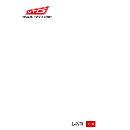
内
容
を
ス
キ
ッ
プ
お名前
必須