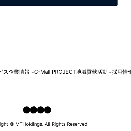
ビス
企業情報
C-Mall PROJECT
地域貢献活動
採用情
YouTube
TikTok
Instagram
Facebook
ght © MTHoldings. All Rights Reserved.