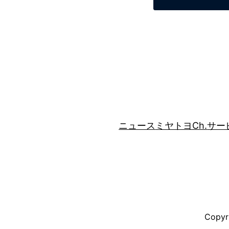
ニュース
ミヤトヨCh.
サー
Copyri